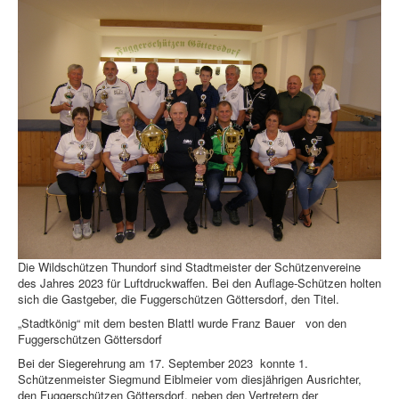
Die Wildschützen Thundorf sind Stadtmeister der Schützenvereine
des Jahres 2023 für Luftdruckwaffen. Bei den Auflage-Schützen holten
sich die Gastgeber, die Fuggerschützen Göttersdorf, den Titel.
„Stadtkönig“ mit dem besten Blattl wurde Franz Bauer von den
Fuggerschützen Göttersdorf
Bei der Siegerehrung am 17. September 2023 konnte 1.
Schützenmeister Siegmund Eiblmeier vom diesjährigen Ausrichter,
den Fuggerschützen Göttersdorf, neben den Vertretern der