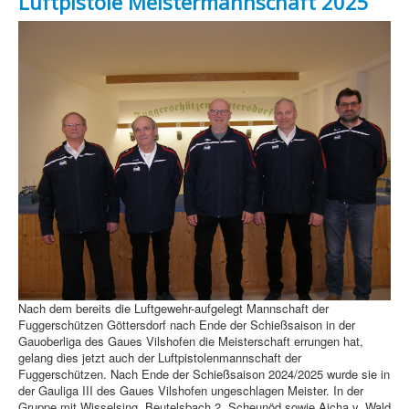
Luftpistole Meistermannschaft 2025
Nach dem bereits die Luftgewehr-aufgelegt Mannschaft der
Fuggerschützen Göttersdorf nach Ende der Schießsaison in der
Gauoberliga des Gaues Vilshofen die Meisterschaft errungen hat,
gelang dies jetzt auch der Luftpistolenmannschaft der
Fuggerschützen. Nach Ende der Schießsaison 2024/2025 wurde sie in
der Gauliga III des Gaues Vilshofen ungeschlagen Meister. In der
Gruppe mit Wisselsing, Beutelsbach 2, Scheunöd sowie Aicha v. Wald