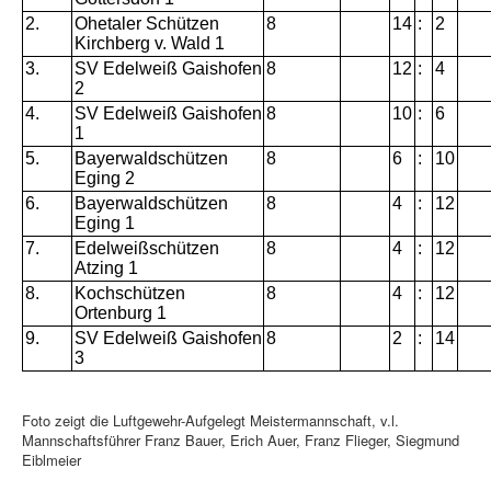
2.
Ohetaler Schützen
8
14
:
2
Kirchberg v. Wald 1
3.
SV Edelweiß Gaishofen
8
12
:
4
2
4.
SV Edelweiß Gaishofen
8
10
:
6
1
5.
Bayerwaldschützen
8
6
:
10
Eging 2
6.
Bayerwaldschützen
8
4
:
12
Eging 1
7.
Edelweißschützen
8
4
:
12
Atzing 1
8.
Kochschützen
8
4
:
12
Ortenburg 1
9.
SV Edelweiß Gaishofen
8
2
:
14
3
Foto zeigt die Luftgewehr-Aufgelegt Meistermannschaft, v.l.
Mannschaftsführer Franz Bauer, Erich Auer, Franz Flieger, Siegmund
Eiblmeier