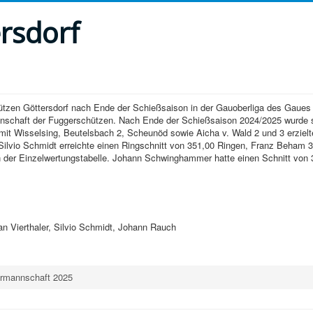
rsdorf
ützen Göttersdorf nach Ende der Schießsaison in der Gauoberliga des Gaues 
annschaft der Fuggerschützen. Nach Ende der Schießsaison 2024/2025 wurde s
mit Wisselsing, Beutelsbach 2, Scheunöd sowie Aicha v. Wald 2 und 3 erzielt
Silvio Schmidt erreichte einen Ringschnitt von 351,00 Ringen, Franz Beham 
e in der Einzelwertungstabelle. Johann Schwinghammer hatte einen Schnitt von
n Vierthaler, Silvio Schmidt, Johann Rauch
termannschaft 2025